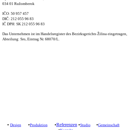
034 01 Ružomberok
IČO: 50 957 457
DIČ: 212 055 96 83
IČ DPH: SK 212 055 96 83
Das Unternehmen ist im Handelsregister des Bezirksgerichts Žilina eingetragen,
Abteilung: Sro, Eintrag Nr. 68070/L.
Kontakt
+421 905 919 900
studio@yelldesign.sk
+421 907 172 148
projekt@yelldesign.sk
Ochrana súkromia
/
Podmienky používania
•
•
•
Referenzen
•
•
Design
Produktion
Studio
Gemeinschaft
•