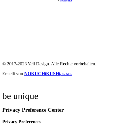
Kontakt
+421 905 919 900
studio@yelldesign.sk
+421 907 172 148
projekt@yelldesign.sk
Ochrana súkromia
/
Podmienky používania
© 2017-2023 Yell Design. Alle Rechte vorbehalten.
Erstellt von
NOKUCHiKUSHi, s.r.o.
Vytvoril
NOKUCHiKUSHi, s.r.o.
2024
be unique
Privacy Preference Center
Privacy Preferences