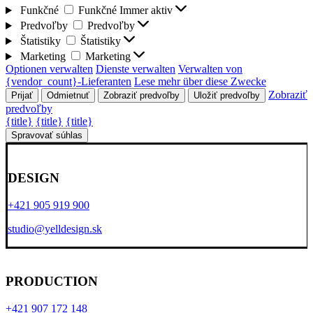
Funkčné
Funkčné
Immer aktiv
Predvoľby
Predvoľby
Štatistiky
Štatistiky
Marketing
Marketing
Optionen verwalten
Dienste verwalten
Verwalten von
{vendor_count}-Lieferanten
Lese mehr über diese Zwecke
Zobraziť
Prijať
Odmietnuť
Zobraziť predvoľby
Uložiť predvoľby
predvoľby
{title}
{title}
{title}
Spravovať súhlas
DESIGN
+421 905 919 900
studio@yelldesign.sk
PRODUCTION
+421 907 172 148