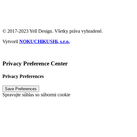
Ochrana súkromia
/
Podmienky používania
© 2017-2023 Yell Design. Všetky práva vyhradené.
Vytvoril
NOKUCHiKUSHi, s.r.o.
Vytvoril
NOKUCHiKUSHi, s.r.o.
2024
Privacy Preference Center
Privacy Preferences
Spravujte súhlas so súbormi cookie