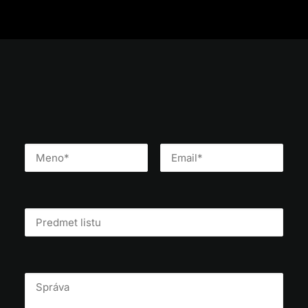
01. PROJEKTSPEZIFIKATION
Die Grundlage eines einzigartigen Projekts ist
Ihre Idee und Vorstellung von seinen
Besonderheiten. Bereitstellung grundlegender
Informationen, einschließlich eines zeitlichen
Horizonts und des Projektbudgets bestimmen
den Umfang der gegenseitigen
Zusammenarbeit.