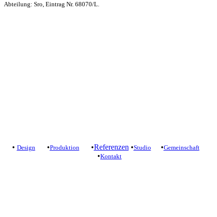
Abteilung: Sro, Eintrag Nr. 68070/L.
Kontakt
+421 905 919 900
studio@yelldesign.sk
+421 907 172 148
projekt@yelldesign.sk
Ochrana súkromia
/
Podmienky používania
•
•
•
Referenzen
•
•
Design
Produktion
Studio
Gemeinschaft
•
Kontakt
+421 905 919 900
studio@yelldesign.sk
+421 907 172 148
projekt@yelldesign.sk